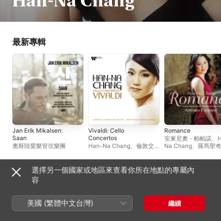
Han-Na Chang
最新專輯
Jan Erik Mikalsen:
Vivaldi: Cello
Romance
Saan
Concertos
安東尼奧・帕帕諾
、
奧斯陸愛樂管弦樂團
Han-Na Chang
、
倫敦交
Na Chang
、
羅馬聖
響樂團
、
克里斯多夫 · 華倫
亞學院管弦樂團
格林
選擇另一個國家或地區來查看你所在地點的專屬內
合輯
容
美國 (繁體中文台灣)
繼續