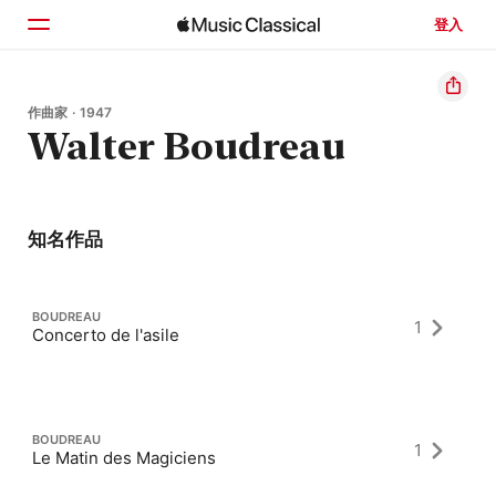
登入
首頁
作曲家 · 1947
Walter Boudreau
瀏覽
搜尋
知名作品
BOUDREAU
1
Concerto de l'asile
BOUDREAU
1
Le Matin des Magiciens