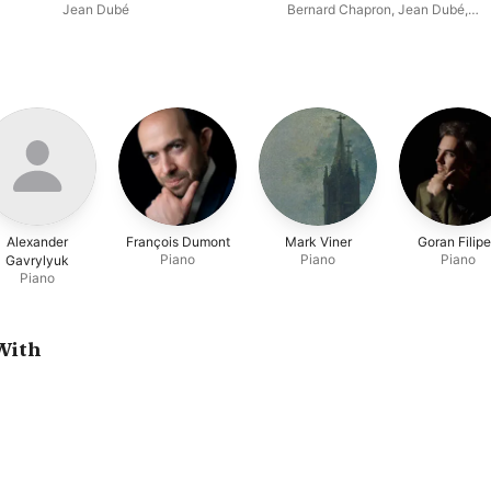
Jean Dubé
Bernard Chapron
,
Jean Dubé
,
Camille Chapron
Alexander
François Dumont
Mark Viner
Goran Filip
Piano
Piano
Piano
Gavrylyuk
Piano
With