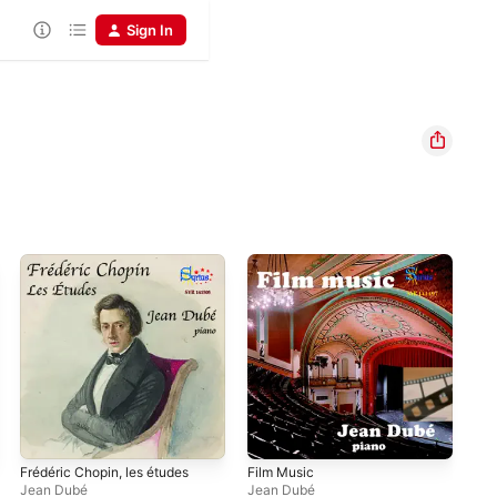
Sign In
Frédéric Chopin, les études
Film Music
Jea
Elg
Jean Dubé
Jean Dubé