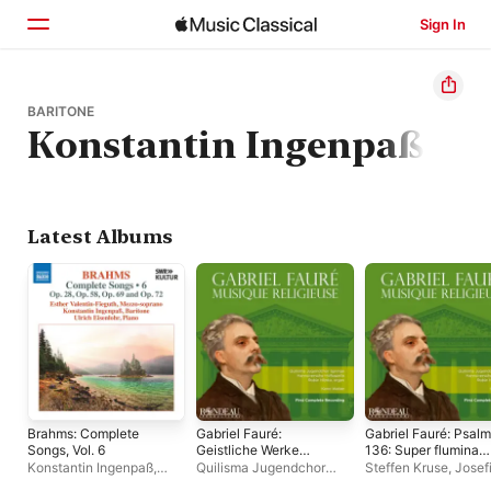
Sign In
Home
BARITONE
Konstantin Ingenpaß
Browse
Search
Latest Albums
Brahms: Complete
Gabriel Fauré:
Gabriel Fauré: Psalm
Songs, Vol. 6
Geistliche Werke
136: Super flumina
(Musique religieuse)
Babylonis - Single
Konstantin Ingenpaß
,
Quilisma Jugendchor
Steffen Kruse
,
Josef
Ulrich Eisenlohr
,
Esther
Springe
,
Ruth Häde
,
Mindus
,
Keno Weber