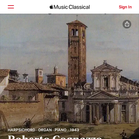
Sign In
Home
Browse
Search
HARPSICHORD · ORGAN · PIANO · 1943