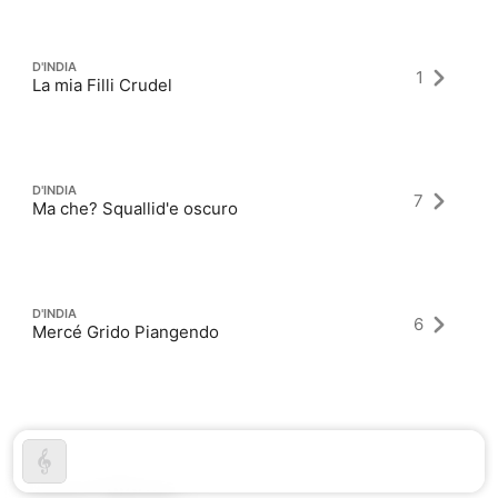
D'INDIA
1
La mia Filli Crudel
D'INDIA
7
Ma che? Squallid'e oscuro
D'INDIA
6
Mercé Grido Piangendo
Latest Albums