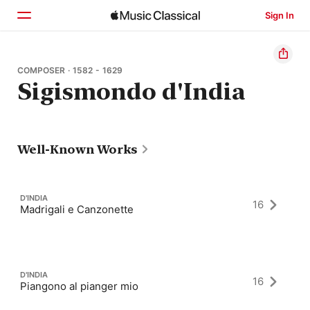
Sign In
Home
COMPOSER · 1582 - 1629
Sigismondo d'India
Browse
Search
Well-Known Works
D'INDIA
16
Madrigali e Canzonette
D'INDIA
16
Piangono al pianger mio