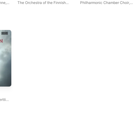
enne
,
The Orchestra of the Finnish
Philharmonic Chamber Choir
,
i
National Opera
,
Ulf Söderblom
,
Risto Joost
,
Jelena
onian
Dominante Choir
,
Tapiola
Voznesenskaya
,
Tallinn
kainen
Chamber Choir
Chamber Orchestra
,
Francois
Soulet
,
Sauli Tiilikainen
rtti
ri
inikka
n
en
,
rmonic
Jorma
,
Matti