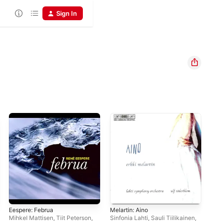
Sign In
Eespere: Februa
Melartin: Aino
Sib
Fem
Mihkel Mattisen
,
Tiit Peterson
,
Sinfonia Lahti
,
Sauli Tiilikainen
,