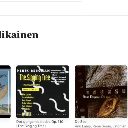
ilikainen
Det sjungande tradet, Op. 110
De Spe
(The Singing Tree)
Anu Lamp
,
Rene Soom
,
Estonian