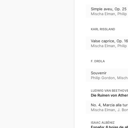
Simple aveu, Op. 25 (
Mischa Elman
,
Phili
KARL RISSLAND
Valse caprice, Op. 16
Mischa Elman
,
Phili
F. DRDLA
Souvenir
Philip Gordon
,
Misch
LUDWIG VAN BEETHOV
Die Ruinen von Athen,
No. 4, Marcia alla tur
Mischa Elman
,
J. Bo
ISAAC ALBÉNIZ
España: 6 hojas de al