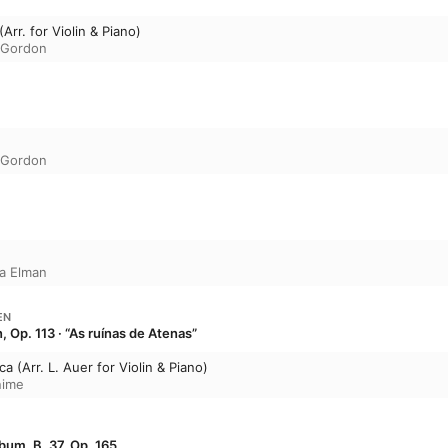
Arr. for Violin & Piano)
p Gordon
p Gordon
a Elman
EN
 Op. 113 · “As ruínas de Atenas”
ca (Arr. L. Auer for Violin & Piano)
nime
bum, B. 37, Op. 165