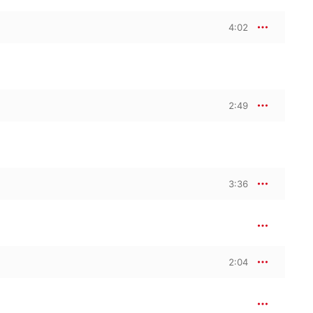
4:02
2:49
3:36
2:04