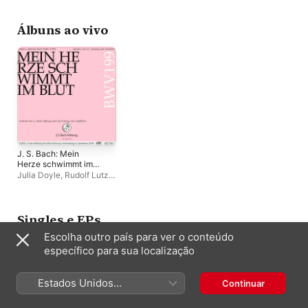
Hollingworth
,
Hugo
Hymas
,
The English
Cornett and Sackbut
Álbuns ao vivo
Ensemble
,
Greg
Skidmore
,
Martha
McLorinan
,
Sam Gilliatt
,
Frederick Long
,
Julia
Doyle
,
I Fagiolini
J. S. Bach: Mein
Herze schwimmt im
Blut, BWV 199 (Live)
Julia Doyle
,
Rudolf Lutz
,
Orchester der J.S. Bach-
Stiftung
Singles e EPs
Escolha outro país para ver o conteúdo
específico para sua localização
Estados Unidos
Continuar
(Português Brasil)