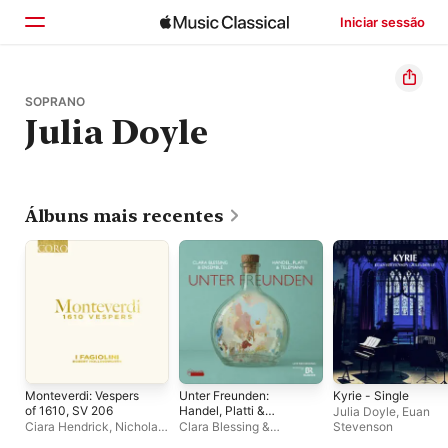
Iniciar sessão
Início
SOPRANO
Julia Doyle
Explorar
Buscar
Álbuns mais recentes
Monteverdi: Vespers
Unter Freunden:
Kyrie - Single
of 1610, SV 206
Handel, Platti &
Julia Doyle
,
Euan
Telemann (Live)
Ciara Hendrick
,
Nicholas
Clara Blessing &
Stevenson
Mulroy
,
Robert
Ensemble
,
Clara Blessing