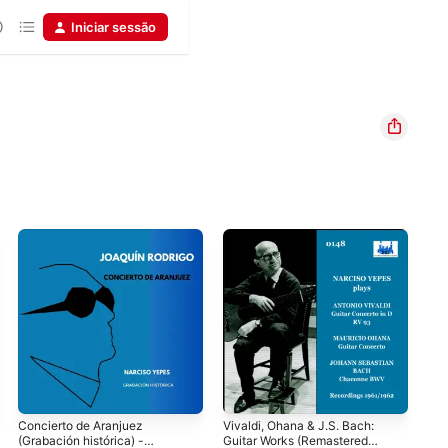
Iniciar sessão
Concierto de Aranjuez
Vivaldi, Ohana & J.S. Bach:
GUS
(Grabación histórica) -
Guitar Works (Remastered
No.