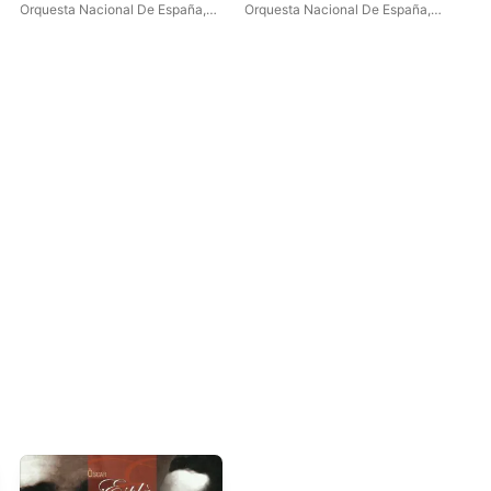
Single
2023)
par
Orquesta Nacional De España
,
Orquesta Nacional De España
,
Orq
Jos
Ataúlfo Argenta
,
Joaquín Rodrigo
Narciso Yepes
,
Rafael Frühbeck
Dav
de Burgos
,
Odón Alonso