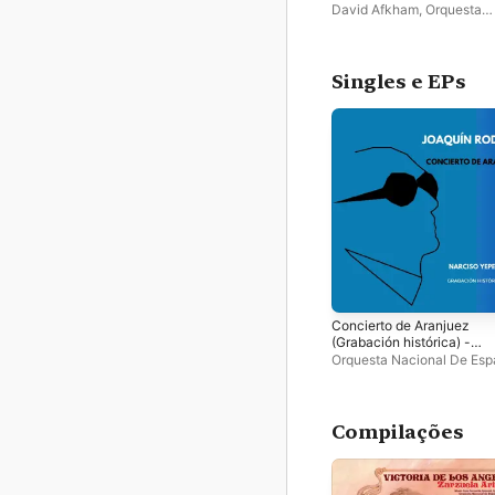
David Afkham
,
Orquesta
Nacional De España
Singles e EPs
Concierto de Aranjuez
(Grabación histórica) -
Single
Orquesta Nacional De Es
Ataúlfo Argenta
,
Joaquín R
Compilações