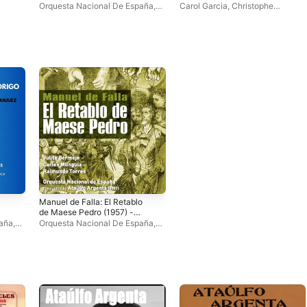
orquesta opus 25 / Concierto
porfía mucho alcanza"
Orquesta Nacional De España
,
Carol Garcia
,
Christophe
para violonchelo y orquesta
(Opereta en un acto)
Asier Polo
,
Juanjo Mena
,
Marie-
Rousset
,
Orquesta Nacional De
No. 2 opus 50
Pierre Langlamet
España
,
Ainhoa Garmendia
Manuel de Falla: El Retablo
de Maese Pedro (1957) -
EP
paña
,
Orquesta Nacional De España
,
odrigo
Julita Bermejo
,
Ataúlfo Argenta