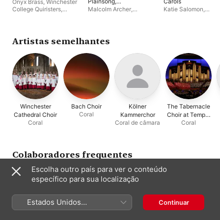
Plainsong,
Carols
Onyx Brass
,
Winchester
Reimagined
College Quiristers
,
Malcolm Archer
,
Katie Salomon
,
Benjamin Cunningham
,
Winchester College
Winchester College
Howard Ionascu
Quiristers
,
David Lol
Quiristers
,
Malcolm
Perry
Archer
Artistas semelhantes
Winchester
Bach Choir
Kölner
The Tabernacle
Coral
Cathedral Choir
Kammerchor
Choir at Temple
Coral
Coral de câmara
Coral
Square
Colaboradores frequentes
Escolha outro país para ver o conteúdo
específico para sua localização
Estados Unidos
Continuar
(Português Brasil)
Winchester
Academy of
Christopher
Dame Emma