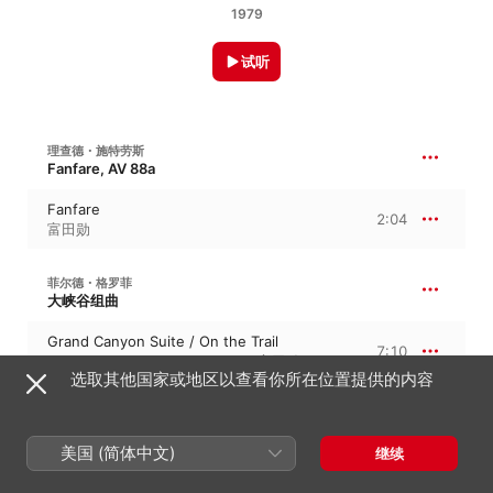
1979
试听
理查德・施特劳斯
Fanfare, AV 88a
Fanfare
2:04
富田勋
菲尔德・格罗菲
大峡谷组曲
Grand Canyon Suite / On the Trail
7:10
Plasma Symphony Orchestra
、
富田勋
选取其他国家或地区以查看你所在位置提供的内容
约翰 · 帕赫贝尔
D 大调卡农与吉格, P. 37
美国 (简体中文)
继续
Canon In D
5:51