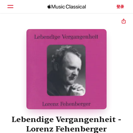
登录
主页
浏览
搜索
Lebendige Vergangenheit -
Lorenz Fehenberger