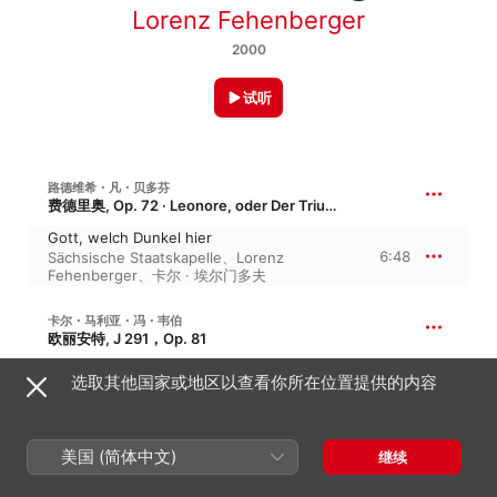
Lorenz Fehenberger
2000
试听
路德维希・凡・贝多芬
费德里奥, Op. 72 · Leonore, oder Der Triumph der ehelichen Liebe
Gott, welch Dunkel hier
6:48
Sächsische Staatskapelle
、
Lorenz
Fehenberger
、
卡尔 · 埃尔门多夫
卡尔・马利亚・冯・韦伯
欧丽安特, J 291，Op. 81
Wehen mir Lüfte Ruh`
选取其他国家或地区以查看你所在位置提供的内容
4:07
巴伐利亚广播交响乐团
、
Lorenz
Fehenberger
、
Hans Altmann
美国 (简体中文)
继续
梅耶贝尔：DIE HUGENOTTEN