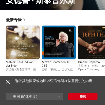
安德鲁 · 斯泰普尔斯
最新专辑
Mahler: Das Lied von
Mozart: Idomeneo, K.
Greene: Jephtha
der Erde
366
克里斯汀・科林
、
Ear
安德鲁 · 斯泰普尔斯
、
莱斯
莎宾・黛薇儿
、
巴伐利亚广
Opera Company
· 克勒斯
、
弗朗索瓦 · 泽维
播合唱团
、
巴伐利亚广播交
尔 · 罗斯
、
玛丽 · 妮可 · 勒
响乐团
、
艾尔莎・德赖希
米厄
格
、
马格达莱娜 · 科泽娜
、
选取其他国家或地区以查看你所在位置提供的内容
西蒙・拉特尔爵士
、
安德鲁
现场专辑
· 斯泰普尔斯
美国 (简体中文)
继续