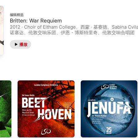
编辑精选
Britten: War Requiem
2012 · Choir of Eltham College、西蒙 · 基赛德、Sabina 
诺塞达、伦敦交响乐团、伊恩・博斯特里奇、伦敦交响合唱团
播放