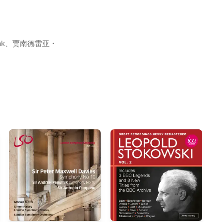
Cvilak、贾南德雷亚・