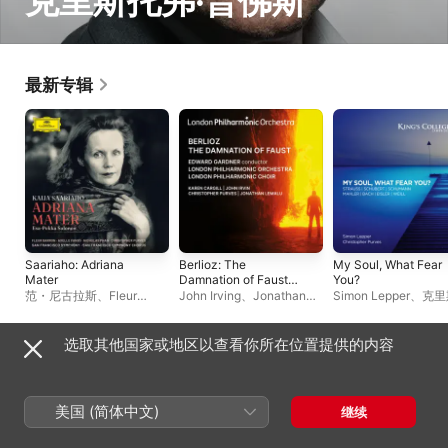
克里斯托弗·普佛斯
最新专辑
Saariaho: Adriana
Berlioz: The
My Soul, What Fear
Mater
Damnation of Faust
You?
(Live)
范・尼古拉斯
、
Fleur
John Irving
、
Jonathan
Simon Lepper
、
克里
Barron
、
Axelle Fanyo
、
Lemalu
、
伦敦爱乐合唱
弗·普佛斯
埃萨-佩卡・萨洛宁
、
克里
团
、
伦敦交响合唱团
、
克里
斯托弗·普佛斯
、
旧金山交
斯托弗·普佛斯
、
凯伦・卡
选取其他国家或地区以查看你所在位置提供的内容
响乐团
、
旧金山交响合唱团
吉尔
、
伦敦爱乐乐团
、
爱德
现场专辑
华 · 加德纳
美国 (简体中文)
继续