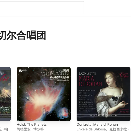
切尔合唱团
Holst: The Planets
Donizetti: Maria di Rohan
 · 帕
阿德里安 · 博尔特
Enkelejda Shkosa
、
克拉西米拉 ·