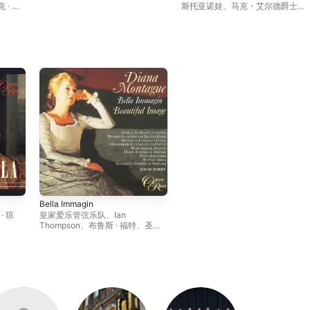
 · 泰
斯托亚诺娃
、
马克・艾尔德爵士
、
Graeme Broadbent
、
启蒙时代管
弦乐团
、
José Bros
、
克里斯托弗·
普佛斯
、
布林德利・谢拉特
、
Loïc
Félix
Bella Immagin
· 琼
皇家爱乐管弦乐队
、
Ian
Thompson
、
布鲁斯 · 福特
、
圣马
、
杰弗
丁室内乐团
、
Majella Cullagh
、
葛
乐团
塔诺・多尼采蒂
、
Russell
Smythe
、
大卫 · 帕里
、
基思 · 刘易
斯
、
Kevin John
、
戴安娜 · 蒙塔
古
、
杰弗里米切尔合唱团
、
Susan
McCulloch
、
Ashley Thorburn
、
Dominic Natoli
、
伊万娜 · 肯尼
、
Cristina Pastorello
、
Theresa