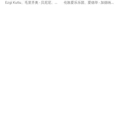
Ezgi Kutlu
、
毛里齐奥 · 贝尼尼
、
伦敦爱乐乐团
、
爱德华 · 加德纳
、
杰
安德鲁・福斯特-威廉姆斯
、
肯尼
杰拉尔德 · 芬利
Bro
斯・塔弗
、
Julian Alexander
Hal
Smith
、
伦敦爱乐乐团
、
Catriona
班
Smith
、
Silvia Tro Santafé
、
Jud
Vuyani Mlinde