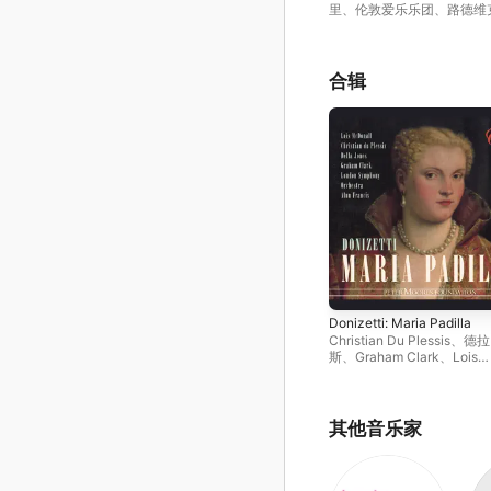
里
、
伦敦爱乐乐团
、
路德维克
兹耶
合辑
Donizetti: Maria Padilla
Christian Du Plessis
、
德拉 
斯
、
Graham Clark
、
Lois
McDonall
、
艾伦 · 弗朗西斯
里米切尔合唱团
、
伦敦交响
其他音乐家