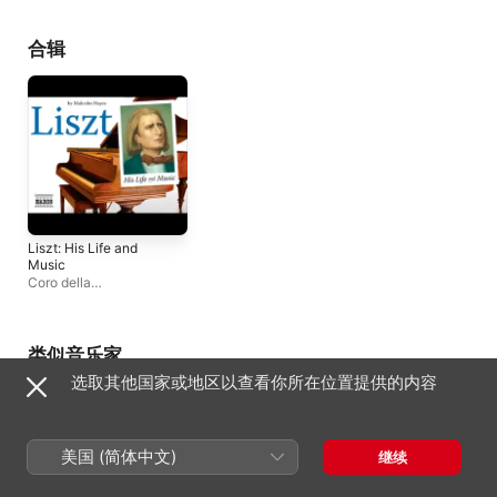
Ingeniosos
Orchestra
、
Raffaella
Poul
、
Bastien Rimon
Milanesi
、
弗朗切斯卡・阿
Ensemble Hemiolia
斯乔蒂
、
Giacomo
合辑
Nanni
、
Roberto Manuel
Zangari
、
Gabriella
Martellacci
、
Furio
Zanasi
、
Salvatore
Carchiolo
Liszt: His Life and
Music
Coro della
Radiotelevisione
Svizzera
、
Oxana
Yablonskaya
、
Furio
Zanasi
、
Antonella
类似音乐家
Balducci
、
Arnaldo
选取其他国家或地区以查看你所在位置提供的内容
Cohen
、
Alexandre
Dossin
、
威廉・沃尔夫拉
姆
、
Ulrich Rausch
、
新西
兰交响乐团
、
Paolo
Crivellaro
、
迭戈 · 法索利
美国 (简体中文)
继续
斯
、
Philip Thomson
、
迈
克尔 · 哈拉兹
、
Kemal