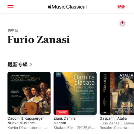
登录
主页
男中音
Furio Zanasi
浏览
搜索
最新专辑
Caccini & Kapsperger,
Ziani: Damira
Gasparini: Atalia
Nuove Musiche:
placata
Furio Zanasi
、
Emma
Monodies & Toccatas
Xavier Díaz-Latorre
、
Shaked Bàr
、
西尔维娅・
Resche-Caserta
、
in the New Style
Furio Zanasi
、
Laberintos
弗里加托
、
Enea Barock
Mélodie Ruvio
、
Cam