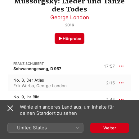
Mussorgsky: Lieder und Tanze
des Todes
George London
2016
Hörprobe
FRANZ SCHUBERT
17:57
Schwanengesang, D 957
No. 8, Der Atlas
2:15
Erik Werba
,
George London
No. 9, Ihr Bild
2:44
George London
,
Erik Werba
Wähle ein anderes Land aus, um Inhalte für
deinen Standort zu sehen
No. 10, Das Fischermädchen
2:07
Erik Werba
,
George London
United States
Weiter
No. 11, Die Stadt
2:36
Erik Werba
,
George London