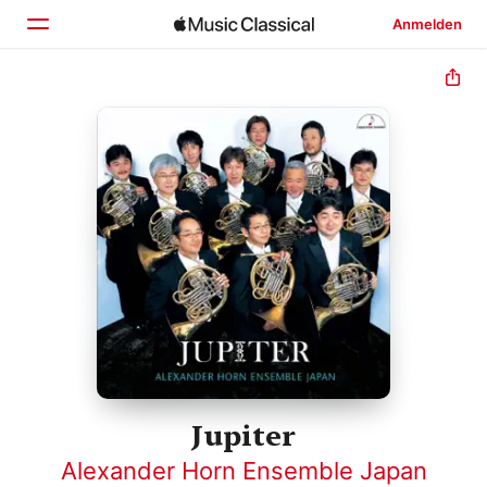
Anmelden
Startseite
Entdecken
Suchen
Jupiter
Alexander Horn Ensemble Japan