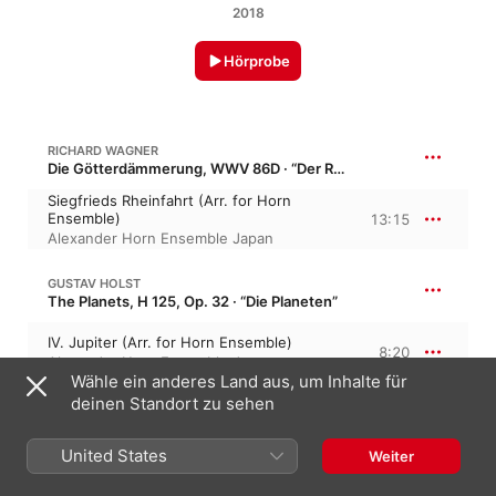
2018
Hörprobe
RICHARD WAGNER
Die Götterdämmerung, WWV 86D · “Der Ring des Nibelungen”
Siegfrieds Rheinfahrt (Arr. for Horn
Ensemble)
13:15
Alexander Horn Ensemble Japan
GUSTAV HOLST
The Planets, H 125, Op. 32 · “Die Planeten”
IV. Jupiter (Arr. for Horn Ensemble)
8:20
Alexander Horn Ensemble Japan
Wähle ein anderes Land aus, um Inhalte für
deinen Standort zu sehen
W. A. MOZART: LE NOZZE DI FIGARO, K. 492
United States
Weiter
Overture (Arr. for Horn Ensemble)
4:55
Alexander Horn Ensemble Japan