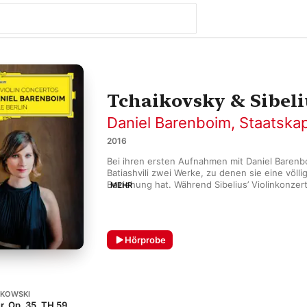
Tchaikovsky & Sibeli
Daniel Barenboim
,
Staatskap
2016
Bei ihren ersten Aufnahmen mit Daniel Barenboi
Batiashvili zwei Werke, zu denen sie eine völlig
Beziehung hat. Während Sibelius’ Violinkonzer
MEHR
aufgeführten Stücken ihrer Karriere zählt, stand
Tschaikowskys Violinenkonzert zuvor nur einig
Bühne.
Hörprobe
IKOWSKI
r, Op. 35, TH 59