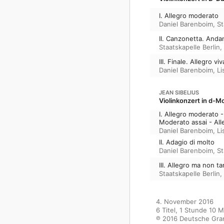
I. Allegro moderato
Daniel Barenboim
,
St
II. Canzonetta. Anda
Staatskapelle Berlin
,
III. Finale. Allegro vi
Daniel Barenboim
,
Li
JEAN SIBELIUS
Violinkonzert in d-Mo
I. Allegro moderato -
Moderato assai - Al
Daniel Barenboim
,
Li
II. Adagio di molto
Daniel Barenboim
,
St
III. Allegro ma non t
Staatskapelle Berlin
,
4. November 2016

6 Titel, 1 Stunde 10 M
℗ 2016 Deutsche Gr