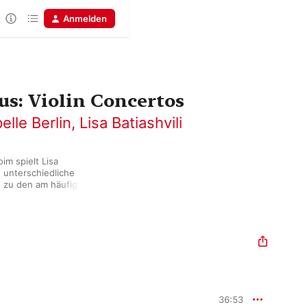
Anmelden
us: Violin Concertos
elle Berlin
,
Lisa Batiashvili
m spielt Lisa 
 unterschiedliche 
t zu den am häufigsten 
 sie mit 
e wenige Male auf der 
36:53