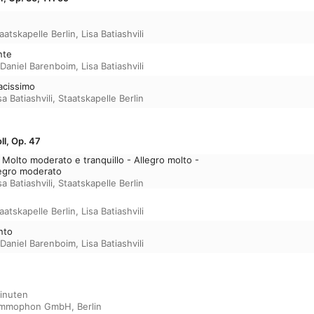
aatskapelle Berlin
,
Lisa Batiashvili
nte
Daniel Barenboim
,
Lisa Batiashvili
vacissimo
sa Batiashvili
,
Staatskapelle Berlin
ll, Op. 47
 Molto moderato e tranquillo - Allegro molto -
legro moderato
sa Batiashvili
,
Staatskapelle Berlin
aatskapelle Berlin
,
Lisa Batiashvili
anto
Daniel Barenboim
,
Lisa Batiashvili
inuten

ammophon GmbH, Berlin