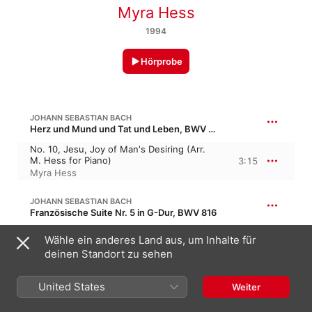
Myra Hess
1994
Hörprobe
JOHANN SEBASTIAN BACH
Herz und Mund und Tat und Leben, BWV 147
No. 10, Jesu, Joy of Man's Desiring (Arr.
M. Hess for Piano)
3:15
Myra Hess
JOHANN SEBASTIAN BACH
Französische Suite Nr. 5 in G-Dur, BWV 816
VII. Gigue
Wähle ein anderes Land aus, um Inhalte für
3:19
Myra Hess
deinen Standort zu sehen
United States
JOHANN SEBASTIAN BACH
Weiter
Präludium und Fuge Nr. 3 in Cis-Dur, BWV 848 · “Das Wohltemperierte Klavier, Buch 1”