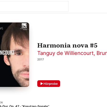
Harmonia nova #5
Tanguy de Williencourt
,
Brun
2017
Hörprobe
EN
 A-Dur, Op. 47 · “Kreutzer-Sonate”