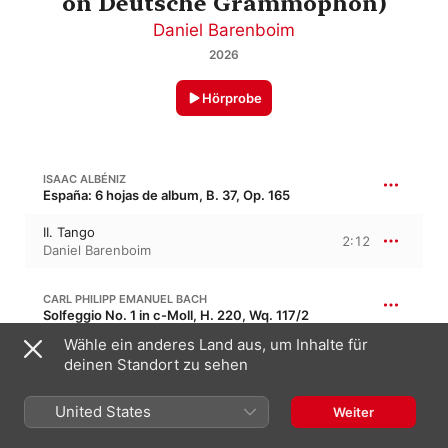
on Deutsche Grammophon)
Daniel Barenboim
2026
Hörprobe
ISAAC ALBÉNIZ
España: 6 hojas de album, B. 37, Op. 165
II. Tango
2:12
Daniel Barenboim
CARL PHILIPP EMANUEL BACH
Solfeggio No. 1 in c-Moll, H. 220, Wq. 117/2
Wähle ein anderes Land aus, um Inhalte für
Solfeggio in C Minor, H. 220
"Solfeggietto"
1:02
deinen Standort zu sehen
Daniel Barenboim
United States
Weiter
JOHANN CHRISTIAN BACH
8:43
6 Keyboard Sonatas, Op. 17, T. 341/1, W. A 7-12