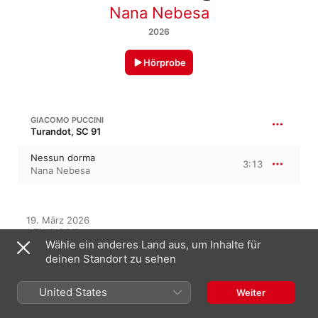
Nana Nebesa
2026
Hörprobe
GIACOMO PUCCINI
Turandot, SC 91
Nessun dorma
3:13
Nana Nebesa
19. März 2026

1 Titel, 3 Minuten

Wähle ein anderes Land aus, um Inhalte für
℗ 2026 Nana Nebesa
deinen Standort zu sehen
United States
Weiter
Auf diesem Album