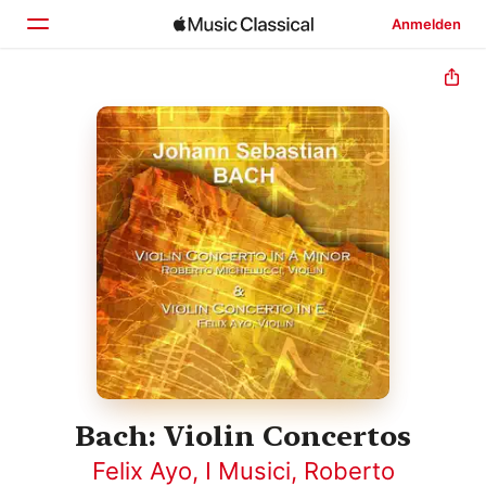
Anmelden
Startseite
Entdecken
Suchen
Bach: Violin Concertos
Felix Ayo
,
I Musici
,
Roberto