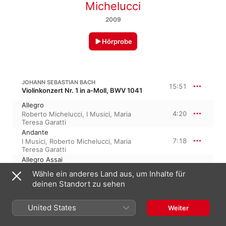
Michelucci
2009
Hörprobe
JOHANN SEBASTIAN BACH
15:51
Violinkonzert Nr. 1 in a-Moll, BWV 1041
Allegro
4:20
Roberto Michelucci
,
I Musici
,
Maria
Teresa Garatti
Andante
7:18
I Musici
,
Roberto Michelucci
,
Maria
Teresa Garatti
Allegro Assai
4:11
I Musici
,
Roberto Michelucci
,
Maria
Wähle ein anderes Land aus, um Inhalte für
Teresa Garatti
deinen Standort zu sehen
JOHANN SEBASTIAN BACH
19:50
Violinkonzert Nr. 2 in E-Dur, BWV 1042
United States
Weiter
Allegro