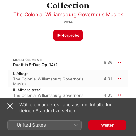
Collection
The Colonial Williamsburg Governor's Musick
2014
Hörprobe
MUZIO CLEMENTI
8:36
Duett in F-Dur, Op. 14/2
I. Allegro
4:01
The Colonial Williamsburg Governor's
Musick
II. Allegro assai
4:35
The Colonial Williamsburg Governor's
Musick
Wähle ein anderes Land aus, um Inhalte für
deinen Standort zu sehen
GEORG FRIEDRICH HÄNDEL
Triosonate Nr. 4 in F-Dur, HWV 389, Op. 2/4
United States
Weiter
I. Larghetto
1:49
The Colonial Williamsburg Governor's