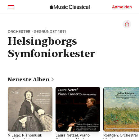
Anmelden
Startseite
ORCHESTER · GEGRÜNDET 1911
Helsingborgs
Entdecken
Symfoniorkester
Suchen
Neueste Alben
N Lago: Pianomusik
Laura Netzel: Piano
Röntgen: Orchestral