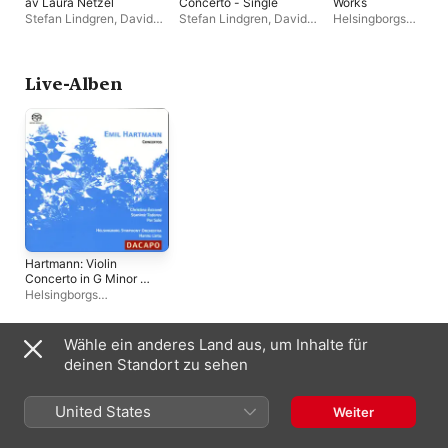
av Laura Netzel
Concerto - Single
Works
Stefan Lindgren
,
David
Stefan Lindgren
,
David
Helsingborgs
Niemann
,
Helsingborgs
Niemann
,
Helsingborgs
Symfoniorkester
,
Da
Symfoniorkester
Symfoniorkester
Porcelijn
,
Brandenburgisches
Staatsorchester Fran
Live-Alben
Hartmann: Violin
Concerto in G Minor -
Cello Concerto in D
Helsingborgs
Minor - Piano
Symfoniorkester
,
Concerto in F Minor
Christina Åstrand
,
Per
Salo
,
Stanimir Todorov
,
Wähle ein anderes Land aus, um Inhalte für
Hannu Lintu
Singles und EPs
deinen Standort zu sehen
United States
Weiter