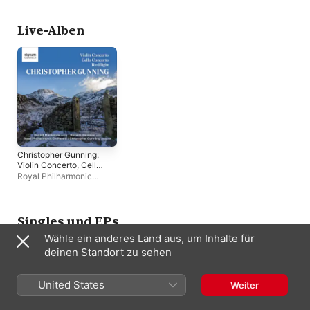
Johnston
,
Philharmonia
Orchestra
Live-Alben
Christopher Gunning:
Violin Concerto, Cello
Concerto &
Royal Philharmonic
Birdflight
Orchestra
,
Christopher
Gunning
,
Richard
Harwood
,
Harriet
Mackenzie
Singles und EPs
Wähle ein anderes Land aus, um Inhalte für
deinen Standort zu sehen
United States
Weiter