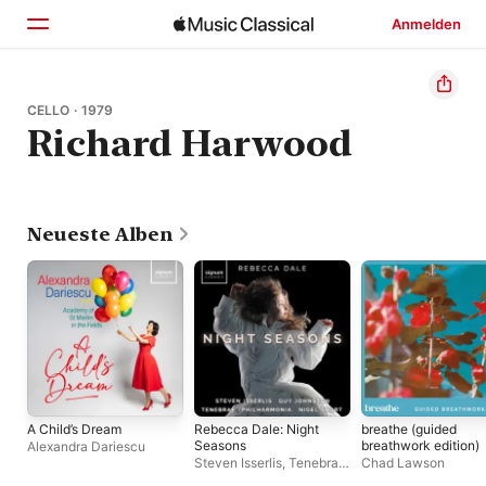
Anmelden
Startseite
CELLO · 1979
Richard Harwood
Entdecken
Suchen
Neueste Alben
A Child’s Dream
Rebecca Dale: Night
breathe (guided
Seasons
breathwork edition)
Alexandra Dariescu
Steven Isserlis
,
Tenebrae
,
Chad Lawson
Nigel Short
,
Guy