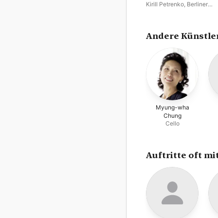
Kirill Petrenko
,
Berliner
Philharmoniker
Andere Künstle
Myung-wha
Chung
Cello
Auftritte oft mi