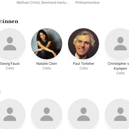
Florence
Wolfram Christ
,
Bernhard Hartog
,
Philharmoniker
Olaf Maninger
,
Georg Faust
,
Sarah Chang
r:innen
Georg Faust
Natalie Clein
Paul Tortelier
Christopher 
Cello
Cello
Cello
Kampen
Cello
t