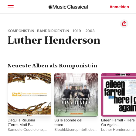
Anmelden
Startseite
KOMPONIST:IN · BANDDIRIGENT:IN · 1919 - 2003
Luther Henderson
Entdecken
Suchen
Neueste Alben als Komponist:in
L'aquila Risuona
Su le sponde del
Eileen Farrell - Here 
(Terre, Moti E
tebro
Go Again
Vibrazioni
(Remastered)
Samuele Cocciolone
,
Blechbläserquintett des
Luther Henderson a
Dell'anima)
Giovanni Luca Ciavatta
,
Deutschen Symphonie-
His Orchestra
,
Luthe