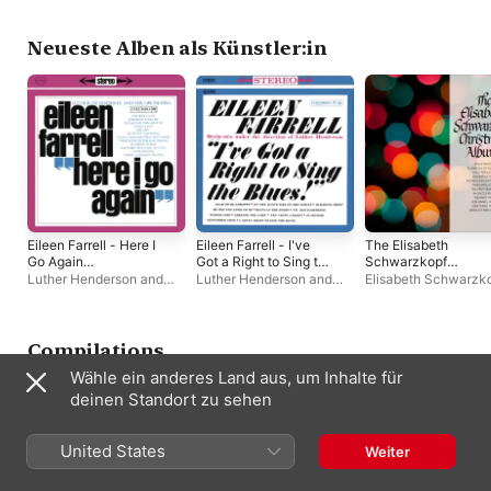
Ilaria Capaldi
,
Valeria
Orchesters Berlin
,
Henderson
,
Eileen Fa
Blasetti
,
Mirko Felli
,
Siobhán Stagg
Lorenzo Calcani
,
Neueste Alben als Künstler:in
Eleonora Di Marco
,
Ensemble di Saxofoni
SaxAround
,
Pietro
Cocciolone
Eileen Farrell - Here I
Eileen Farrell - I've
The Elisabeth
Go Again
Got a Right to Sing the
Schwarzkopf
(Remastered)
Blues
Christmas Album
Luther Henderson and
Luther Henderson and
Elisabeth Schwarzk
(Stereo Remaster)
His Orchestra
,
Luther
His Orchestra
,
Luther
Sir Charles Mackerr
Henderson
,
Eileen Farrell
Henderson
,
Eileen Farrell
Philharmonia Orches
Compilations
Wähle ein anderes Land aus, um Inhalte für
deinen Standort zu sehen
United States
Weiter