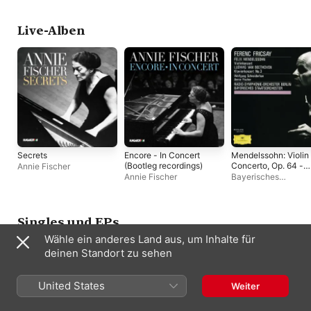
E-Flat Major, Op. 35
"Eroica"
Live-Alben
Secrets
Encore - In Concert
Mendelssohn: Violin
(Bootleg recordings)
Concerto, Op. 64 -
Annie Fischer
Beethoven: Piano
Annie Fischer
Bayerisches
Concerto No. 3, Op.
Staatsorchester
,
37
Rundfunk-
Sinfonieorchester Be
Wolfgang Schneider
Singles und EPs
Annie Fischer
,
Feren
Wähle ein anderes Land aus, um Inhalte für
Fricsay
deinen Standort zu sehen
United States
Weiter