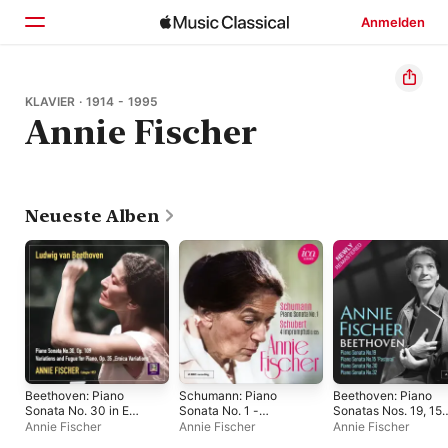
Anmelden
Startseite
KLAVIER · 1914 - 1995
Annie Fischer
Entdecken
Suchen
Neueste Alben
Beethoven: Piano
Schumann: Piano
Beethoven: Piano
Sonata No. 30 in E
Sonata No. 1 -
Sonatas Nos. 19, 15
Major, Op. 109 &
Schubert: 4
"Pastoral", 30 & 32
Annie Fischer
Annie Fischer
Annie Fischer
Variations & Fugue in
Impromptus D. 935