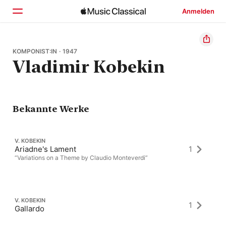
Anmelden
Startseite
KOMPONIST:IN · 1947
Vladimir Kobekin
Entdecken
Suchen
Bekannte Werke
V. KOBEKIN
Ariadne's Lament
1
“Variations on a Theme by Claudio Monteverdi”
V. KOBEKIN
1
Gallardo