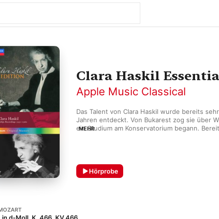
Clara Haskil Essentia
Apple Music Classical
Das Talent von Clara Haskil wurde bereits sehr 
Jahren entdeckt. Von Bukarest zog sie über Wi
ein Studium am Konservatorium begann. Bereit
MEHR
konnte sie sich einen durchaus guten Ruf durc
Auftritte mit Werken von Beethoven oder Moza
sie in ihrem Leben durch Krankheiten und zeitg
Ereignisse immer wieder vor Hürden gestellt w
Klavierkonzerten und kammermusikalischen Kon
Hörprobe
Können unter Beweis stellen.
MOZART
 in d-Moll, K. 466, KV 466