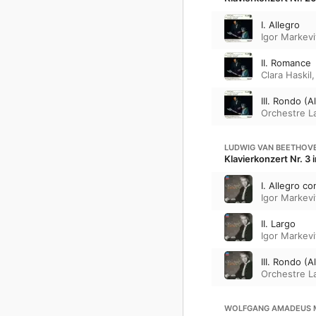
I. Allegro
Igor Markevi
II. Romance
Clara Haskil
III. Rondo (A
Orchestre 
LUDWIG VAN BEETHOV
Klavierkonzert Nr. 3 
I. Allegro co
Igor Markevi
II. Largo
Igor Markevi
III. Rondo (A
Orchestre 
WOLFGANG AMADEUS 