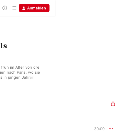
Anmelden
ls
früh im Alter von drei 
en nach Paris, wo sie 
s in jungen Jahren 
h faszinierende 
rt erarbeiten. Obwohl 
eschichtliche 
urde, konnte sie in 
texten ihr ganzes 
30:09