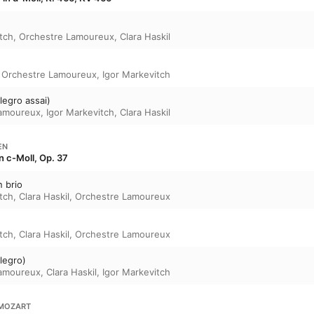
tch
,
Orchestre Lamoureux
,
Clara Haskil
,
Orchestre Lamoureux
,
Igor Markevitch
llegro assai)
Lamoureux
,
Igor Markevitch
,
Clara Haskil
EN
in c-Moll, Op. 37
n brio
tch
,
Clara Haskil
,
Orchestre Lamoureux
tch
,
Clara Haskil
,
Orchestre Lamoureux
llegro)
Lamoureux
,
Clara Haskil
,
Igor Markevitch
MOZART