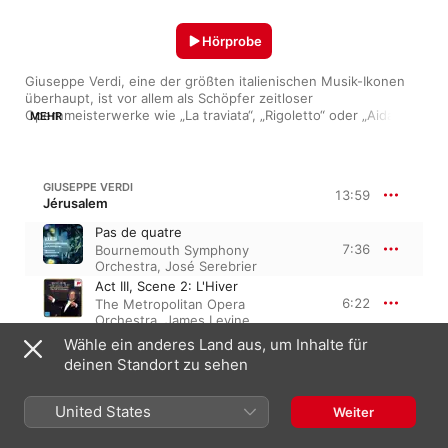
Hörprobe
Giuseppe Verdi, eine der größten italienischen Musik-Ikonen 
überhaupt, ist vor allem als Schöpfer zeitloser 
Opernmeisterwerke wie „La traviata“, „Rigoletto“ oder „Aida“ 
MEHR
bekannt. Aber der Meister hat auch faszinierende Musik 
komponiert, die abseits der Opernbühnen Beachtung fand. 
Diese Playlist enthält beeindruckende Verdi-Kompositionen, 
darunter seine epische „Messa da Requiem“ oder das 
GIUSEPPE VERDI
13:59
grüblerische „Streichquartett e‑Moll“.
Jérusalem
Pas de quatre
7:36
Bournemouth Symphony
Orchestra
,
José Serebrier
Act III, Scene 2: L'Hiver
6:22
The Metropolitan Opera
Orchestra
,
James Levine
Wähle ein anderes Land aus, um Inhalte für
deinen Standort zu sehen
G. VERDI: DON CARLO, ACT III
Ballo della Regina
United States
Weiter
Orchestra del Teatro Comunale di
15:32
Bologna
,
Riccardo Chailly
,