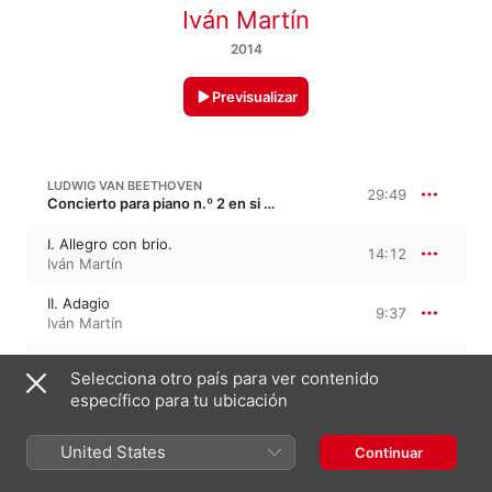
Iván Martín
2014
Previsualizar
LUDWIG VAN BEETHOVEN
29:49
Concierto para piano n.º 2 en si bemol mayor, Op. 19
I. Allegro con brio.
14:12
Iván Martín
II. Adagio
9:37
Iván Martín
III. Rondo: Molto Allegro
6:00
Selecciona otro país para ver contenido
Iván Martín
específico para tu ubicación
LUDWIG VAN BEETHOVEN
40:17
United States
Continuar
Concierto para piano n.º 1 en do mayor, Op. 15