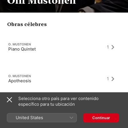
Olli Mustonen
Obras célebres
O. MUSTONEN
1
Piano Quintet
O. MUSTONEN
1
Apotheosis
Selecciona otro país para ver contenido
específico para tu ubicación
O. MUSTONEN
Symphony No. 2
1
“Johannes Angelos”
United States
Continuar