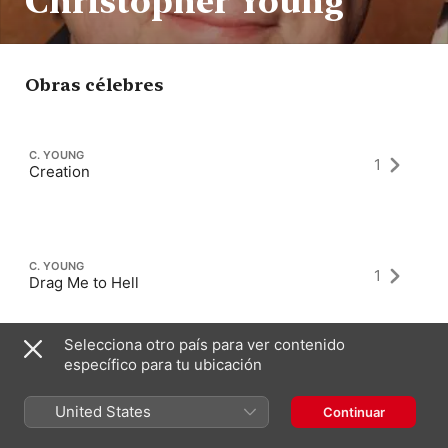
Christopher Young
Obras célebres
C. YOUNG
1
Creation
C. YOUNG
1
Drag Me to Hell
Selecciona otro país para ver contenido
específico para tu ubicación
C. YOUNG
1
The Uninvited
United States
Continuar