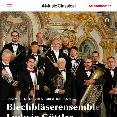
Se connecter
Accueil
Parcourir
Rechercher
ENSEMBLE DE CUIVRES · CRÉATION 1978
Blechbläserensemble