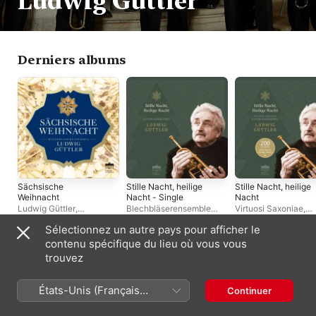
Ludwig Güttler
Derniers albums
Sächsische
Stille Nacht, heilige
Stille Nacht, heilige
Weihnacht
Nacht - Single
Nacht
Ludwig Güttler
,
Blechbläserensemble
Virtuosi Saxoniae
,
Blechbläserensemble
Ludwig Güttler
,
Ludwig
Blechbläserensembl
Sélectionnez un autre pays pour afficher le
Ludwig Güttler
Güttler
Ludwig Güttler
,
Lud
Güttler
contenu spécifique du lieu où vous vous
Singles et EP
trouvez
États-Unis (Français
Continuer
France)