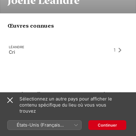
Joëlle Léandre
Œuvres connues
LÉANDRE
1
Cri
Derniers albums comme : Compositeur
Sélectionnez un autre pays pour afficher le
contenu spécifique du lieu où vous vous
trouvez
États-Unis (Français
Continuer
France)