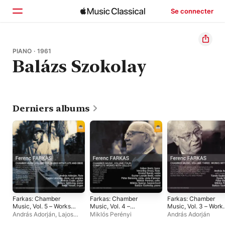
Se connecter
Accueil
PIANO · 1961
Balázs Szokolay
Parcourir
Rechercher
Derniers albums
Farkas: Chamber
Farkas: Chamber
Farkas: Chamber
Music, Vol. 5 – Works
Music, Vol. 4 –
Music, Vol. 3 – Work
with Flute & Oboe
Complete Works with
with Flute
András Adorján
,
Lajos
Miklós Perényi
András Adorján
Cello II
Lencsés
,
Balázs