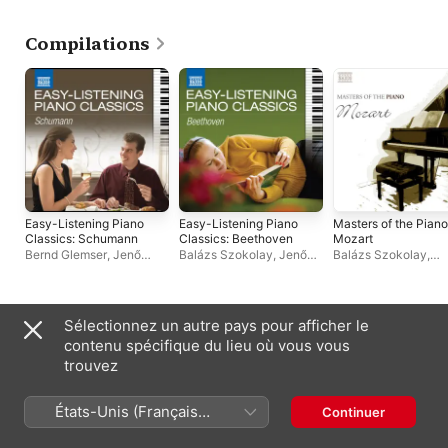
Szokolay
Compilations
Easy-Listening Piano
Easy-Listening Piano
Masters of the Piano
Classics: Schumann
Classics: Beethoven
Mozart
Bernd Glemser
,
Jenő
Balázs Szokolay
,
Jenő
Balázs Szokolay
,
Jandó
,
Paul Gulda
,
Rico
Jandó
Francesco Nicolosi
,
Gulda
,
Kotaro Fukuma
,
Jandó
Dénes Várjon
,
Balázs
Szokolay
,
Benjamin Frith
Autres artistes
Sélectionnez un autre pays pour afficher le
contenu spécifique du lieu où vous vous
trouvez
États-Unis (Français
Continuer
France)