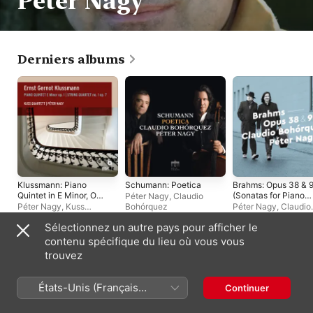
Péter Nagy
Derniers albums
Klussmann: Piano
Schumann: Poetica
Brahms: Opus 38 & 
Quintet in E Minor, Op.
(Sonatas for Piano
Péter Nagy
,
Claudio
1 & String Quartet No.
and Cello)
Péter Nagy
,
Kuss
Bohórquez
Péter Nagy
,
Claudio
1, Op. 7
Quartett
Bohórquez
Sélectionnez un autre pays pour afficher le
contenu spécifique du lieu où vous vous
Albums live
trouvez
États-Unis (Français
Continuer
France)