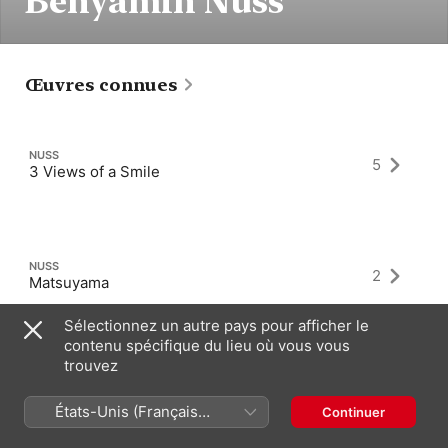
Benyamin Nuss
Œuvres connues
NUSS
5
3 Views of a Smile
NUSS
2
Matsuyama
Sélectionnez un autre pays pour afficher le
contenu spécifique du lieu où vous vous
trouvez
NUSS
1
Petite Poeme
États-Unis (Français
Continuer
France)