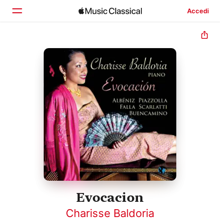
Accedi
Home
Scopri
Cerca
Evocacion
Charisse Baldoria