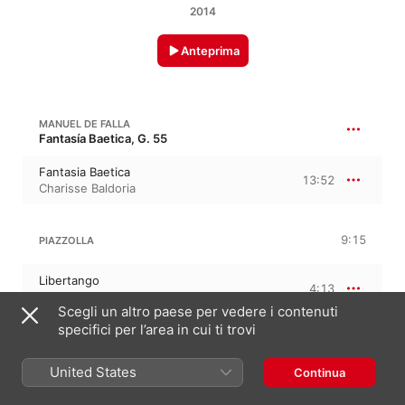
2014
Anteprima
MANUEL DE FALLA
Fantasía Baetica, G. 55
Fantasia Baetica
13:52
Charisse Baldoria
9:15
PIAZZOLLA
Libertango
4:13
Charisse Baldoria
Scegli un altro paese per vedere i contenuti
specifici per l’area in cui ti trovi
Oblivion
5:02
Charisse Baldoria
United States
Continua
ISAAC ALBÉNIZ
29:32
Iberia, B. 47