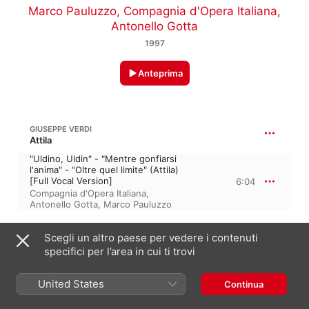
Marco Pauluzzo
,
Compagnia d'Opera Italiana
,
Antonello Gotta
1997
Anteprima
GIUSEPPE VERDI
Attila
"Uldino, Uldin" - "Mentre gonfiarsi
l'anima" - "Oltre quel limite" (Attila)
[Full Vocal Version]
6:04
Compagnia d'Opera Italiana
,
Antonello Gotta
,
Marco Pauluzzo
Scegli un altro paese per vedere i contenuti
CAMILLE DU LOCLE: DON CARLO
specifici per l’area in cui ti trovi
"Ella giammai m'amò" (Filippo) [Full
Vocal Version]
7:39
United States
Continua
Antonello Gotta
,
Compagnia d'Opera
Italiana
,
Marco Pauluzzo