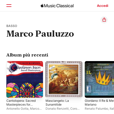
Accedi
Home
BASSO
Marco Pauluzzo
Scopri
Cerca
Album più recenti
Cantolopera: Sacred
Masciangelo: La
Giordano: Il Re & Me
Masterpieces for
Sunamitide
Mariano
Bass
Antonello Gotta
,
Marco
Donato Renzetti
,
Coro
Renato Palumbo
,
Ita
Pauluzzo
,
Compagnia
Polifonico Zaccaria da
International Orches