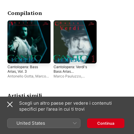
d'Opera Italiana
Teramo
,
Orchestra
Nicolas Rivenq
,
Bari
Giovanile Abruzzese
Teatro Petruzzelli C
Compilation
Cantolopera: Bass
Cantolopera: Verdi's
Arias, Vol. 3
Bass Arias
Collection
Antonello Gotta
,
Marco
Marco Pauluzzo
,
Pauluzzo
,
Compagnia
Compagnia d'Opera
d'Opera Italiana
Italiana
,
Antonello Gotta
Artisti simili
Scegli un altro paese per vedere i contenuti
specifici per l’area in cui ti trovi
United States
Continua