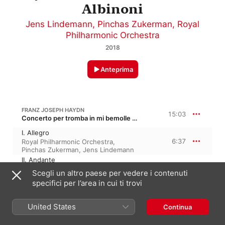
Albinoni
Jens Lindemann
,
Pinchas Zukerman
,
Royal
Philharmonic Orchestra
2018
Anteprima
FRANZ JOSEPH HAYDN
15:03
Concerto per tromba in mi bemolle maggiore, Hob. VIIe/1 · “Concerto per il clarino”
I. Allegro
6:37
Royal Philharmonic Orchestra
,
Pinchas Zukerman
,
Jens Lindemann
II. Andante
3:46
Royal Philharmonic Orchestra
,
Scegli un altro paese per vedere i contenuti
Pinchas Zukerman
,
Jens Lindemann
specifici per l’area in cui ti trovi
III. Allegro
4:39
Jens Lindemann
,
Royal Philharmonic
Orchestra
,
Pinchas Zukerman
United States
Continua
JOHANN WILHELM HERTEL