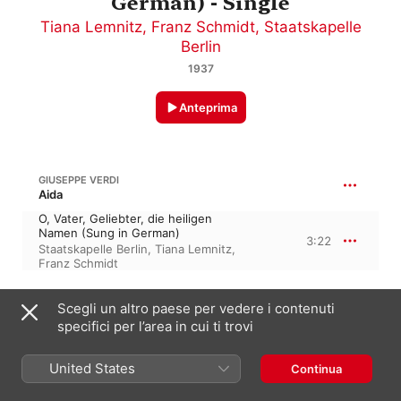
German) - Single
Tiana Lemnitz
,
Franz Schmidt
,
Staatskapelle
Berlin
1937
Anteprima
GIUSEPPE VERDI
Aida
O, Vater, Geliebter, die heiligen
Namen (Sung in German)
3:22
Staatskapelle Berlin
,
Tiana Lemnitz
,
Franz Schmidt
Scegli un altro paese per vedere i contenuti
25 gennaio 1937

specifici per l’area in cui ti trovi
1 traccia, 3 minuti

℗ 1937 Deutsche Grammophon GmbH, Berlin
United States
Continua
ETICHETTA
Deutsche Grammophon