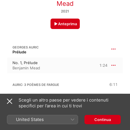
Mead
2021
Anteprima
GEORGES AURIC
Prélude
No. 1, Prélude
1:24
Benjamin Mead
6:11
AURIC: 3 POÈMES DE FARGUE
No. 1, Nuit blanche
Scegli un altro paese per vedere i contenuti
2:17
Franziska Andrea Heinzen
,
Benjamin
Mead
specifici per l’area in cui ti trovi
No. 2, Enfance
1:27
Benjamin Mead
,
Franziska Andrea
United States
Continua
Heinzen
No. 3, Regrets