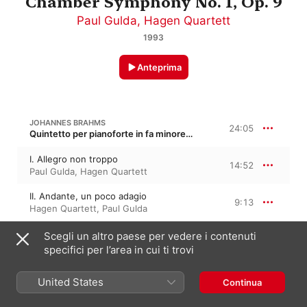
Chamber Symphony No. 1, Op. 9
Paul Gulda
,
Hagen Quartett
1993
Anteprima
JOHANNES BRAHMS
24:05
Quintetto per pianoforte in fa minore, Op. 34, Op. 34a
I. Allegro non troppo
14:52
Paul Gulda
,
Hagen Quartett
II. Andante, un poco adagio
9:13
Hagen Quartett
,
Paul Gulda
Scegli un altro paese per vedere i contenuti
JOHANNES BRAHMS
specifici per l’area in cui ti trovi
Quintetto d'archi nº 1 in fa maggiore, Op. 88 · “Primavera”
III. Scherzo. Allegro
United States
Continua
7:16
Paul Gulda
,
Hagen Quartett